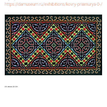
https://damuseum.ru/exhibitions/kovry-priamurya-0-/
06 июня 2023г